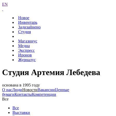
EN
Новое
Инвентарь
Задизайнено
Студия
Магазинус
Медиа
Экспресс
Иронов
Журналус
Студия Артемия Лебедева
основана в 1995 году
О нас
Люди
Новости
Вакансии
Ценные
бумаги
Контакты
Компетенции
Все
Все
Выставки