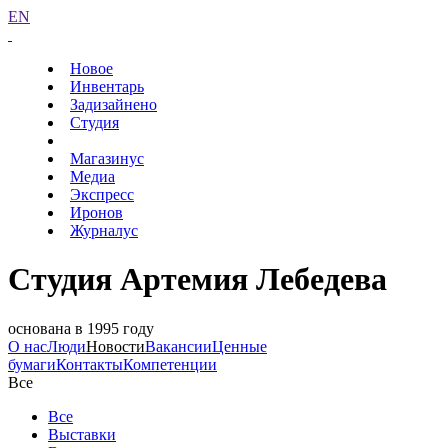
EN
Новое
Инвентарь
Задизайнено
Студия
Магазинус
Медиа
Экспресс
Иронов
Журналус
Студия Артемия Лебедева
основана в 1995 году
О нас
Люди
Новости
Вакансии
Ценные
бумаги
Контакты
Компетенции
Все
Все
Выставки