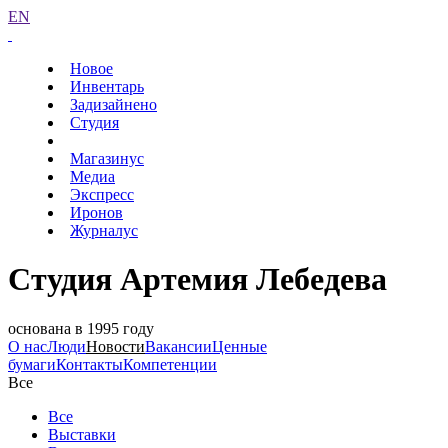
EN
Новое
Инвентарь
Задизайнено
Студия
Магазинус
Медиа
Экспресс
Иронов
Журналус
Студия Артемия Лебедева
основана в 1995 году
О нас
Люди
Новости
Вакансии
Ценные
бумаги
Контакты
Компетенции
Все
Все
Выставки