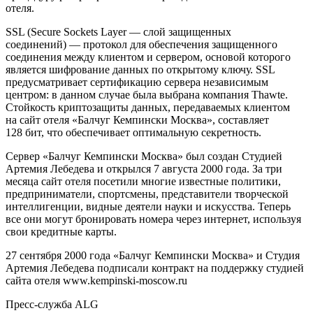
отеля.
SSL (Secure Sockets Layer — слой защищенных
соединений) — протокол для обеспечения защищенного
соединения между клиентом и сервером, основой которого
является шифрование данных по открытому ключу. SSL
предусматривает сертификацию сервера независимым
центром: в данном случае была выбрана компания Thawte.
Стойкость криптозащиты данных, передаваемых клиентом
на сайт отеля «Балчуг Кемпински Москва», составляет
128 бит, что обеспечивает оптимальную секретность.
Cервер «Балчуг Кемпински Москва» был создан Студией
Артемия Лебедева и открылся 7 августа 2000 года. За три
месяца сайт отеля посетили многие известные политики,
предприниматели, спортсмены, представители творческой
интеллигенции, видные деятели науки и искусства. Теперь
все они могут бронировать номера через интернет, используя
свои кредитные карты.
27 сентября 2000 года «Балчуг Кемпински Москва» и Студия
Артемия Лебедева подписали контракт на поддержку студией
сайта отеля www.kempinski-moscow.ru
Пресс-служба ALG