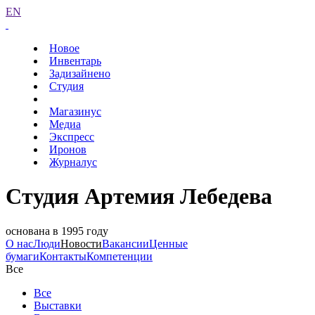
EN
Новое
Инвентарь
Задизайнено
Студия
Магазинус
Медиа
Экспресс
Иронов
Журналус
Студия Артемия Лебедева
основана в 1995 году
О нас
Люди
Новости
Вакансии
Ценные
бумаги
Контакты
Компетенции
Все
Все
Выставки