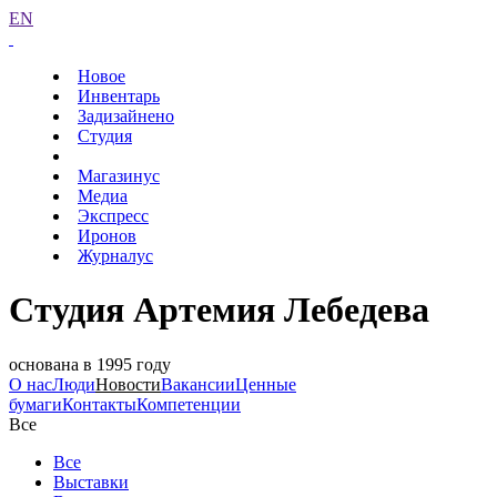
EN
Новое
Инвентарь
Задизайнено
Студия
Магазинус
Медиа
Экспресс
Иронов
Журналус
Студия Артемия Лебедева
основана в 1995 году
О нас
Люди
Новости
Вакансии
Ценные
бумаги
Контакты
Компетенции
Все
Все
Выставки