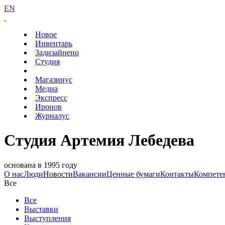
EN
Новое
Инвентарь
Задизайнено
Студия
Магазинус
Медиа
Экспресс
Иронов
Журналус
Студия Артемия Лебедева
основана в 1995 году
О нас
Люди
Новости
Вакансии
Ценные бумаги
Контакты
Компете
Все
Все
Выставки
Выступления