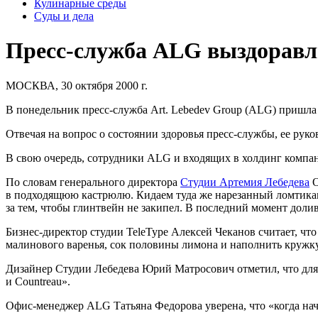
Кулинарные среды
Суды и дела
Пресс-служба ALG выздоравли
МОСКВА, 30 октября 2000 г.
В понедельник пресс-служба Art. Lebedev Group (ALG) пришла 
Отвечая на вопрос о состоянии здоровья пресс-службы, ее руко
В свою очередь, сотрудники ALG и входящих в холдинг компа
По словам генерального директора
Студии Артемия Лебедева
О
в подходящюю кастрюлю. Кидаем туда же нарезанный ломтиками
за тем, чтобы глинтвейн не закипел. В последний момент доли
Бизнес-директор студии
TeleType
Алексей Чеканов считает, что
малинового варенья, сок половины лимона и наполнить кружку 
Дизайнер Студии Лебедева Юрий Матросович отметил, что для ле
и Countreau».
Офис-менеджер ALG Татьяна Федорова уверена, что «когда начи