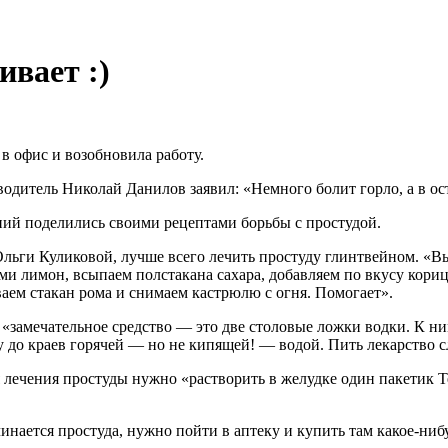
вает :)
в офис и возобновила работу.
водитель Николай Данилов заявил: «Немного болит горло, а в ос
ний поделились своими рецептами борьбы с простудой.
льги Куликовой, лучше всего лечить простуду глинтвейном. «В
 лимон, всыпаем полстакана сахара, добавляем по вкусу кориц
ваем стакан рома и снимаем кастрюлю с огня. Помогает».
 «замечательное средство — это две столовые ложки водки. К н
до краев горячей — но не кипящей! — водой. Пить лекарство сл
чения простуды нужно «растворить в желудке один пакетик TerraF
нается простуда, нужно пойти в аптеку и купить там какое-нибу