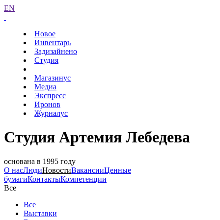
EN
Новое
Инвентарь
Задизайнено
Студия
Магазинус
Медиа
Экспресс
Иронов
Журналус
Студия Артемия Лебедева
основана в 1995 году
О нас
Люди
Новости
Вакансии
Ценные
бумаги
Контакты
Компетенции
Все
Все
Выставки