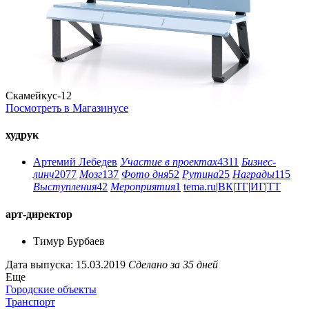
Скамейкус-12
Посмотреть в Магазинусе
худрук
Артемий Лебедев
Участие в проектах
4311
Бизнес-
линч
2077
Мозг
137
Фото дня
52
Рутина
25
Награды
115
Выступления
42
Мероприятия
1
tema.ru
|
ВК
|
ТГ
|
ИГ
|
ТТ
арт-директор
Тимур Бурбаев
Дата выпуска: 15.03.2019
Сделано за 35 дней
Еще
Городские объекты
Транспорт