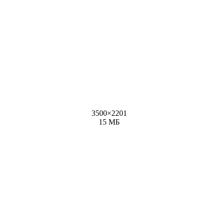
3500
×
2201
15 МБ