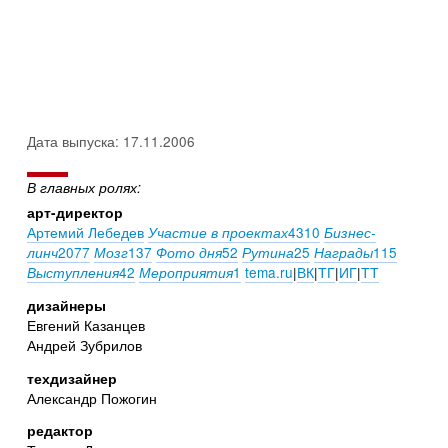
Дата выпуска: 17.11.2006
В главных ролях:
арт-директор
Артемий Лебедев
4310
Участие в проектах
Бизнес-
2077
137
52
25
115
линч
Мозг
Фото дня
Рутина
Награды
42
1
tema.ru
|
ВК
|
ТГ
|
ИГ
|
ТТ
Выступления
Мероприятия
дизайнеры
Евгений Казанцев
Андрей Зубрилов
техдизайнер
Александр Пожогин
редактор