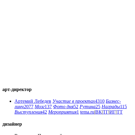
арт-директор
Артемий Лебедев
Участие в проектах
4310
Бизнес-
линч
2077
Мозг
137
Фото дня
52
Рутина
25
Награды
115
Выступления
42
Мероприятия
1
tema.ru
|
ВК
|
ТГ
|
ИГ
|
ТТ
дизайнер