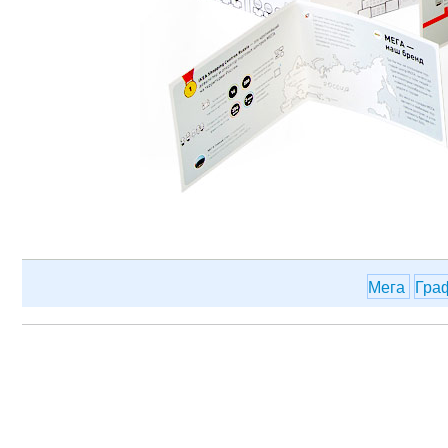
Мега
Гра