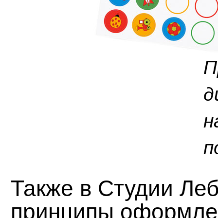
П
д
н
п
Также в Студии Ле
принципы оформле