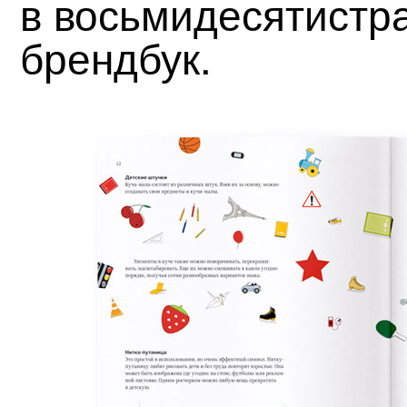
в восьмидесятистр
брендбук.