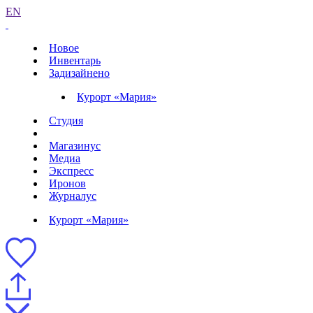
EN
Новое
Инвентарь
Задизайнено
Курорт «Мария»
Студия
Магазинус
Медиа
Экспресс
Иронов
Журналус
Курорт «Мария»