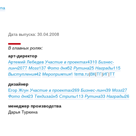
упа
Дата выпуска: 30.04.2008
В главных ролях:
арт-директор
Артемий Лебедев
4310
Участие в проектах
Бизнес-
2077
137
52
25
115
линч
Мозг
Фото дня
Рутина
Награды
42
1
tema.ru
|
ВК
|
ТГ
|
ИГ
|
ТТ
Выступления
Мероприятия
дизайнер
Егор Жгун
269
39
27
Участие в проектах
Бизнес-линч
Мозг
23
5
113
33
26
Фото дня
Техдизайн
Стрипы
Рутина
Награды
менеджер производства
Дарья Туркина