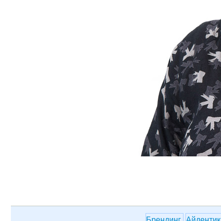
Брендинг
Айденти