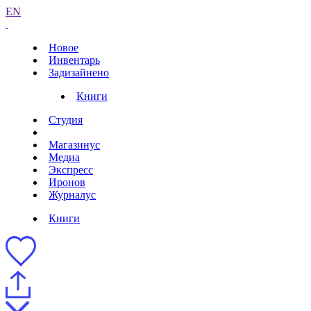
EN
Новое
Инвентарь
Задизайнено
Книги
Студия
Магазинус
Медиа
Экспресс
Иронов
Журналус
Книги