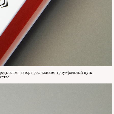
редъявляет, автор прослеживает триумфальный путь
естве.