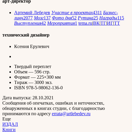
арт-директор
Артемий Лебедев
Участие в проектах
4311
Бизнес-
линч
2077
Мозг
137
Фото дня
52
Рутина
25
Награды
115
Выступления
42
Мероприятия
1
tema.ru
|
ВК
|
ТГ
|
ИГ
|
ТТ
технический дизайнер
Ксения Ерулевич
Твердый переплет
Объем — 596 стр.
Формат — 225
×
300 мм
Тираж — 3000 экз.
ISBN 978-5-98062-136-0
Дата выпуска: 28.10.2021
Сообщения об опечатках, ошибках и неточностях,
обнаруженных в книгах студии, с благодарностью
принимаются по адресу
errata@artlebedev.ru
Еще
ИЗДАЛ
Книги