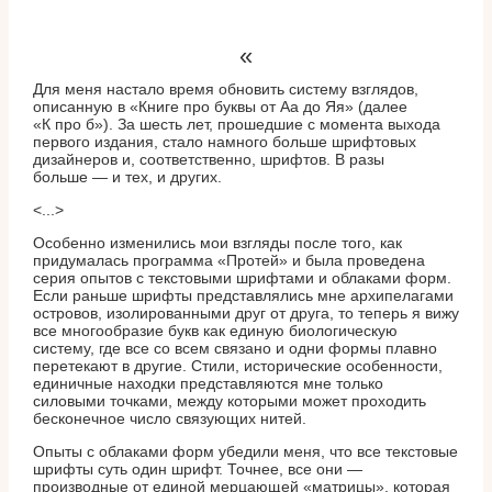
«
Для меня настало время обновить систему взглядов,
описанную в «Книге про буквы от Аа до Яя» (далее
«К про б»). За шесть лет, прошедшие с момента выхода
первого издания, стало намного больше шрифтовых
дизайнеров и, соответственно, шрифтов. В разы
больше — и тех, и других.
<...>
Особенно изменились мои взгляды после того, как
придумалась программа «Протей» и была проведена
серия опытов с текстовыми шрифтами и облаками форм.
Если раньше шрифты представлялись мне архипелагами
островов, изолированными друг от друга, то теперь я вижу
все многообразие букв как единую биологическую
систему, где все со всем связано и одни формы плавно
перетекают в другие. Стили, исторические особенности,
единичные находки представляются мне только
силовыми точками, между которыми может проходить
бесконечное число связующих нитей.
Опыты с облаками форм убедили меня, что все текстовые
шрифты суть один шрифт. Точнее, все они —
производные от единой мерцающей «матрицы», которая