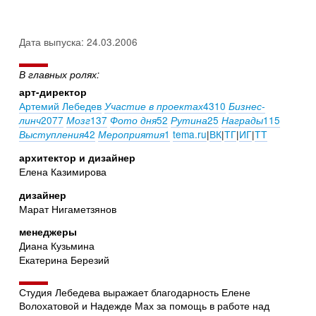
Дата выпуска: 24.03.2006
В главных ролях:
арт-директор
Артемий Лебедев
4310
Участие в проектах
Бизнес-
2077
137
52
25
115
линч
Мозг
Фото дня
Рутина
Награды
42
1
tema.ru
|
ВК
|
ТГ
|
ИГ
|
ТТ
Выступления
Мероприятия
архитектор и дизайнер
Елена Казимирова
дизайнер
Марат Нигаметзянов
менеджеры
Диана Кузьмина
Екатерина Березий
Студия Лебедева выражает благодарность Елене
Волохатовой и Надежде Мах за помощь в работе над