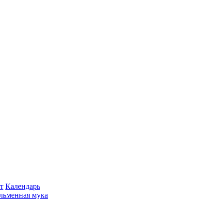
т
Календарь
льменная мука