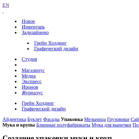
EN
Новое
Инвентарь
Задизайнено
Грейн Холдинг
Графический дизайн
Студия
Магазинус
Медиа
Экспресс
Иронов
Журналус
Грейн Холдинг
Графический дизайн
Айдентика
Буклет
Фасады
Упаковка
Мельница
Грузовики
Сай
Мука и крупы
Блинные полуфабрикаты
Мука для выпечки
Пе
Создание упаковки муки и круп