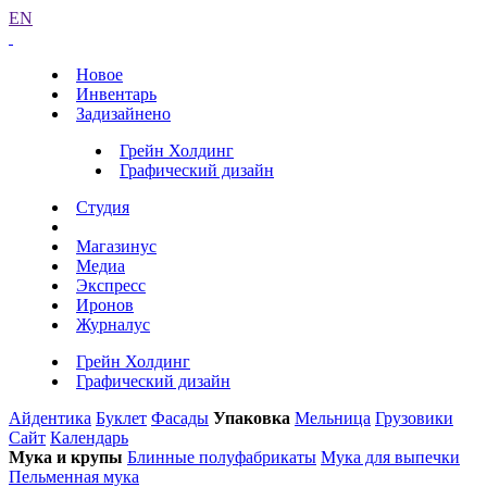
EN
Новое
Инвентарь
Задизайнено
Грейн Холдинг
Графический дизайн
Студия
Магазинус
Медиа
Экспресс
Иронов
Журналус
Грейн Холдинг
Графический дизайн
Айдентика
Буклет
Фасады
Упаковка
Мельница
Грузовики
Сайт
Календарь
Мука и крупы
Блинные полуфабрикаты
Мука для выпечки
Пельменная мука