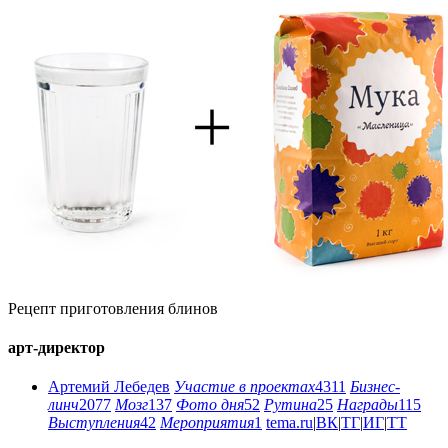
Рецепт приготовления блинов
арт-директор
Артемий Лебедев
Участие в проектах
4311
Бизнес-
линч
2077
Мозг
137
Фото дня
52
Рутина
25
Награды
115
Выступления
42
Мероприятия
1
tema.ru
|
ВК
|
ТГ
|
ИГ
|
ТТ