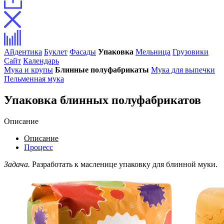
Айдентика
Буклет
Фасады
Упаковка
Мельница
Грузовики
Сайт
Календарь
Мука и крупы
Блинные полуфабрикаты
Мука для выпечки
Пельменная мука
Упаковка блинных полуфабрикатов
Описание
Описание
Процесс
Задача.
Разработать к масленице упаковку для блинной муки.