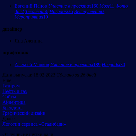
Евгений Панов
Участие в проектах
160
Мозг
11
Фото
дня
2
Техдизайн
6
Награды
36
Выступления
3
Мероприятия
10
дизайнер
Яна Аленина
шрифтовик
Алексей Малков
Участие в проектах
189
Награды
30
Дата выпуска: 18.02.2023
Сделано за 26 дней
Еще
Газпром
Нефть и газ
Сайты
Айдентика
Брендинг
Графический дизайн
Далее
Логотип сервиса «Стадибади»
От души, не шутки ради