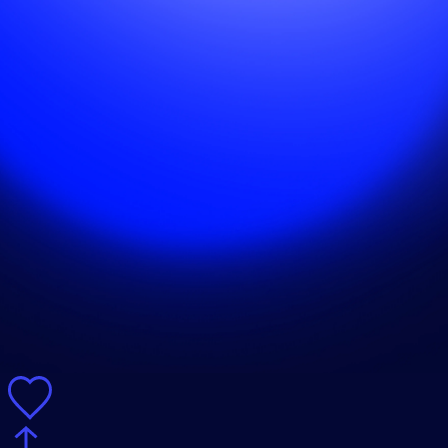
EN
Новое
Инвентарь
Задизайнено
Графический дизайн
Газпром
Студия
Магазинус
Медиа
Экспресс
Иронов
Журналус
Графический дизайн
Газпром