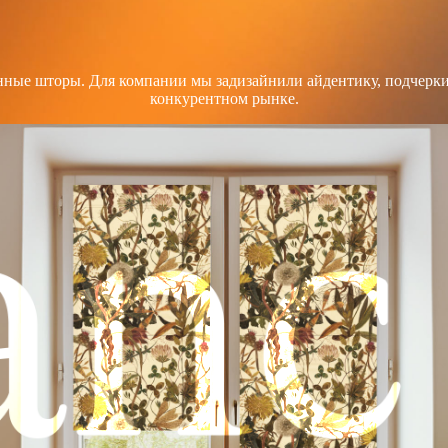
нные шторы. Для компании мы задизайнили айдентику, подчерки
конкурентном рынке.