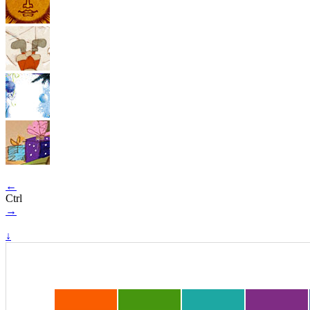
←
Ctrl
→
↓