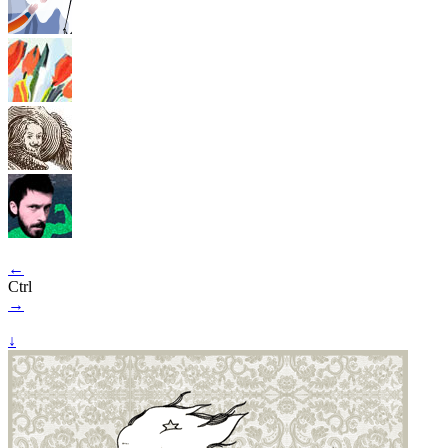
←
Ctrl
→
↓