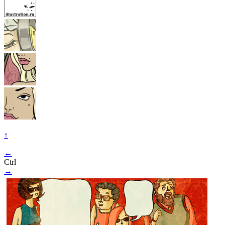
↑
←
Ctrl
→