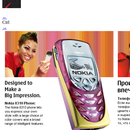
←
Ctrl
→