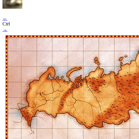
←
Ctrl
→