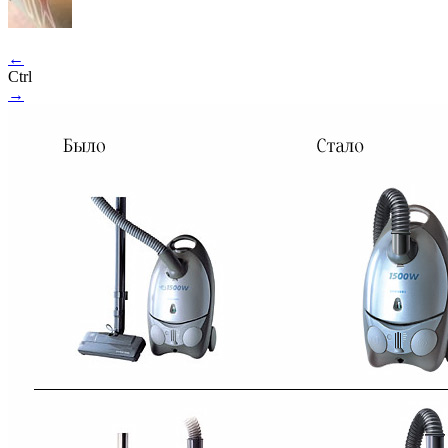
←
Ctrl
→