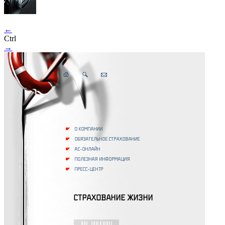
←
Ctrl
→