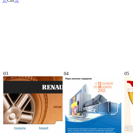
←
Ctrl
→
03
04
05