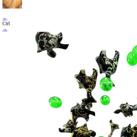
←
Ctrl
→