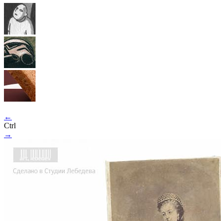
←
Ctrl
→