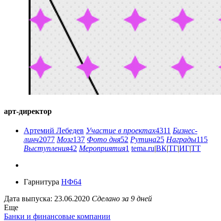
арт-директор
Артемий Лебедев
Участие в проектах
4311
Бизнес-
линч
2077
Мозг
137
Фото дня
52
Рутина
25
Награды
115
Выступления
42
Мероприятия
1
tema.ru
|
ВК
|
ТГ
|
ИГ
|
ТТ
Гарнитура
НФ64
Дата выпуска: 23.06.2020
Сделано за 9 дней
Еще
Банки и финансовые компании