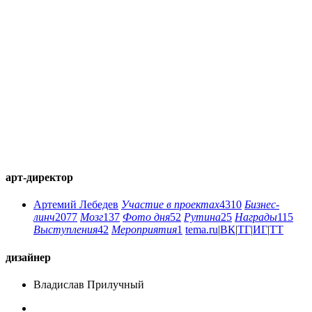
арт-директор
Артемий Лебедев
Участие в проектах
4310
Бизнес-
линч
2077
Мозг
137
Фото дня
52
Рутина
25
Награды
115
Выступления
42
Мероприятия
1
tema.ru
|
ВК
|
ТГ
|
ИГ
|
ТТ
дизайнер
Владислав Прилучный