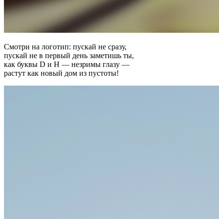
Смотри на логотип: пускай не сразу,
пускай не в первый день заметишь ты,
как буквы D и H — незримы глазу —
растут как новый дом из пустоты!