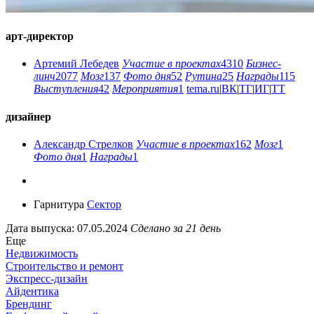
арт-директор
Артемий Лебедев
Участие в проектах
4310
Бизнес-
линч
2077
Мозг
137
Фото дня
52
Рутина
25
Награды
115
Выступления
42
Мероприятия
1
tema.ru
|
ВК
|
ТГ
|
ИГ
|
ТТ
дизайнер
Александр Стрелков
Участие в проектах
162
Мозг
1
Фото дня
1
Награды
1
Гарнитура
Сектор
Дата выпуска: 07.05.2024
Сделано за 21 день
Еще
Недвижимость
Строительство и ремонт
Экспресс-дизайн
Айдентика
Брендинг