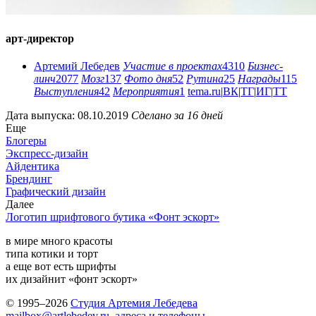
арт-директор
Артемий Лебедев
Участие в проектах
4310
Бизнес-
линч
2077
Мозг
137
Фото дня
52
Рутина
25
Награды
115
Выступления
42
Мероприятия
1
tema.ru
|
ВК
|
ТГ
|
ИГ
|
ТТ
Дата выпуска: 08.10.2019
Сделано за 16 дней
Еще
Блогеры
Экспресс-дизайн
Айдентика
Брендинг
Графический дизайн
Далее
Логотип шрифтового бутика «Фонт эскорт»
в мире много красоты
типа котики и торт
а еще вот есть шрифты
их дизайнит «фонт эскорт»
© 1995–2026
Студия Артемия Лебедева
mailbox@artlebedev.ru
,
адреса и телефоны