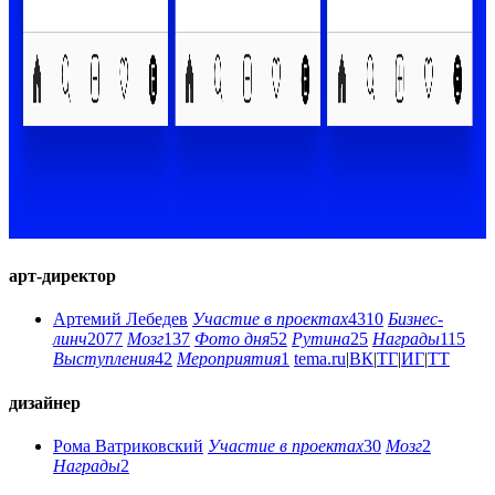
арт-директор
Артемий Лебедев
Участие в проектах
4310
Бизнес-
линч
2077
Мозг
137
Фото дня
52
Рутина
25
Награды
115
Выступления
42
Мероприятия
1
tema.ru
|
ВК
|
ТГ
|
ИГ
|
ТТ
дизайнер
Рома Ватриковский
Участие в проектах
30
Мозг
2
Награды
2