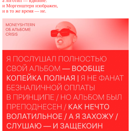
а логотип — вдвойне:
и Моргенштерн изображен,
и в то же время — не.