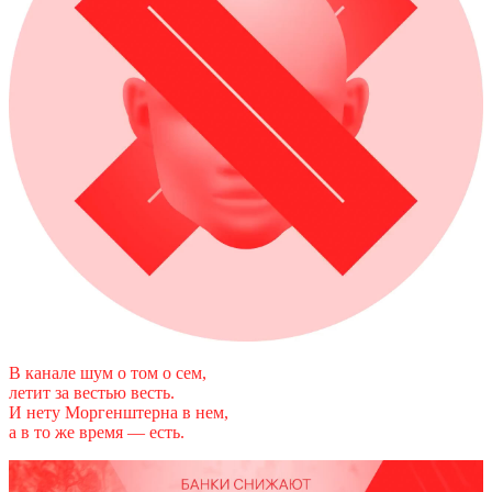
В канале шум о том о сем,
летит за вестью весть.
И нету Моргенштерна в нем,
а в то же время — есть.