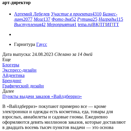
арт-директор
Артемий Лебедев
Участие в проектах
4310
Бизнес-
линч
2077
Мозг
137
Фото дня
52
Рутина
25
Награды
115
Выступления
42
Мероприятия
1
tema.ru
|
ВК
|
ТГ
|
ИГ
|
ТТ
Гарнитура
Гаусс
Дата выпуска: 24.08.2023
Сделано за 14 дней
Еще
Блогеры
Экспресс-дизайн
Айдентика
Брендинг
Графический дизайн
Далее
Пункты выдачи заказов «Вайлдберриз»
В «Вайлдберриз» покупают примерно все — кроме
электроники и одежды есть косметика, еда, товары для
взрослых, авиабилеты и садовые гномы. Ежедневно
оформляются девять миллионов заказов, которые доставляют
в двадцать восемь тысяч пунктов выдачи — это основа