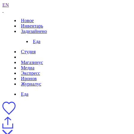
EN
Новое
Инвентарь
Задизайнено
Еда
Студия
Магазинус
Медиа
Экспресс
Иронов
Журналус
Еда