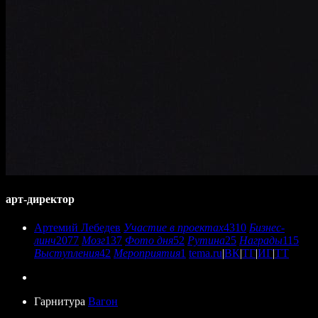
арт-директор
Артемий Лебедев
Участие в проектах
4310
Бизнес-
линч
2077
Мозг
137
Фото дня
52
Рутина
25
Награды
115
Выступления
42
Мероприятия
1
tema.ru
|
ВК
|
ТГ
|
ИГ
|
ТТ
Гарнитура
Вагон