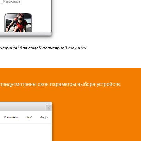
итриной для самой популярной техники
и предусмотрены свои параметры выбора устройств.