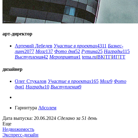
арт-директор
Артемий Лебедев
Участие в проектах
4311
Бизнес-
линч
2077
Мозг
137
Фото дня
52
Рутина
25
Награды
115
Выступления
42
Мероприятия
1
tema.ru
|
ВК
|
ТГ
|
ИГ
|
ТТ
дизайнер
Олег Стукалов
Участие в проектах
165
Мозг
9
Фото
дня
1
Награды
10
Выступления
9
Гарнитура
Абсолем
Дата выпуска: 20.06.2024
Сделано за 51 день
Еще
Недвижимость
Экспресс-дизайн