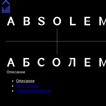
A
B
S
O
L
E
А
Б
С
О
Л
Е
Описание
Описание
Тест-драйв
Таблица символов