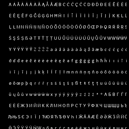
A
Á
Ă
Ǎ
Â
Ä
À
Ā
Ą
Å
Ã
Æ
B
C
Ć
Č
Ç
Ĉ
Ċ
D
Ð
Ď
Đ
E
É
Ĕ
Ě
Ê
Ë
È
Ē
Ę
Ẽ
F
G
Ğ
Ĝ
Ģ
Ġ
H
Ħ
Ĥ
I
Í
Ĭ
Î
Ï
İ
Ì
Ī
Į
Ĩ
J
Ĵ
K
Ķ
L
Ĺ
Ļ
Ł
M
N
Ń
Ň
Ņ
Ŋ
Ñ
O
Ó
Ŏ
Ǒ
Ô
Ö
Ò
Ő
Ō
Ø
Õ
Œ
P
Þ
Q
R
Ŕ
Ř
Ŗ
S
Š
Ş
Ŝ
Ș
ẞ
Ə
T
Ŧ
Ť
Ţ
Ț
U
Ú
Ŭ
Ǔ
Û
Ü
Ù
Ű
Ū
Ų
Ů
Ũ
V
W
Ẃ
Ŵ
Ẅ
Ẁ
Y
Ý
Ŷ
Ÿ
Ỳ
Ỹ
Z
Ź
Ž
Ż
a
á
ă
ǎ
â
ä
à
ā
ą
å
ã
æ
b
c
ć
č
ç
ĉ
ċ
ð
ď
đ
e
é
ĕ
ě
ê
ë
ė
è
ē
ę
ẽ
ə
f
g
ğ
ĝ
ģ
ġ
h
ħ
ĥ
i
ı
í
ĭ
î
ì
ī
į
ĩ
j
ȷ
ĵ
k
ķ
l
ĺ
ľ
ļ
ł
m
n
ń
ň
ņ
ŋ
ñ
o
ó
ŏ
ǒ
ô
ö
ò
ő
ø
õ
œ
p
þ
q
r
ŕ
ř
ŗ
s
ś
š
ş
ŝ
ș
ß
t
ŧ
ť
ţ
ț
u
ú
ŭ
ǔ
û
ü
ù
ū
ų
ů
ũ
v
w
ẃ
ŵ
ẅ
ẁ
x
y
ý
ŷ
ÿ
ỳ
ỹ
z
ź
ž
ż
ª
º
А
Б
В
Г
Ѓ
Ґ
Е
Ѐ
Ё
Ж
З
И
Й
Ѝ
К
Ќ
Л
М
Н
О
П
Р
С
Т
У
Ў
Ф
Х
Ч
Ц
Ш
Щ
Џ
Ь
Ъ
Љ
Њ
Ѕ
Є
Э
І
Ї
Ј
Ћ
Ю
Я
Ђ
Ѣ
Ѳ
Ѵ
Һ
Ӏ
Ӂ
Ӑ
Ӓ
Ӕ
Ӗ
Ә
Ӛ
Ӝ
Ӟ
Ӣ
Ӥ
Ӧ
Ӫ
Ӭ
Ӯ
Ӱ
Ӳ
Ӵ
Ӹ
Ԝ
а
б
в
г
ѓ
ґ
д
е
ѐ
ё
ж
з
и
й
ѝ
к
ќ
л
м
н
о