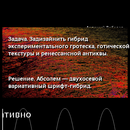
Артемий Лебедев
Арт-директор
Участие в проектах
4311
Задача. Задизайнить гибрид
Бизнес-линч
2077
Мозг
137
Фото дня
52
экспериментального гротеска, готической
Рутина
25
Награды
115
текстуры и ренессансной антиквы.
Выступления
42
Мероприятия
1
tema.ru
|
ВК
|
ТГ
|
ИГ
|
ТТ
Решение. Абсолем — двухосевой
вариативный шрифт-гибрид.
ативно