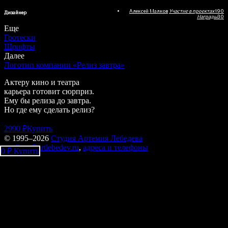
Алексей Малков
Участие в проектах
190
Дизайнер
Награды
30
Еще
Гротески
Шрифты
Далее
Логотип компании «Релиз завтра»
Актеру кино и театра
карьера готовит сюрприз.
Ему бы релиза до завтра.
Но где ему сделать релиз?
2990 ₽
Купить
© 1995–2026
Студия Артемия Лебедева
mailbox@artlebedev.ru
,
адреса и телефоны
0 ₽
Купить