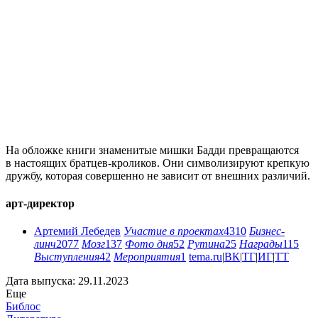
На обложке книги знаменитые мишки Бадди превращаются
в настоящих братцев-кроликов. Они символизируют крепкую
дружбу, которая совершенно не зависит от внешних различий.
арт-директор
Артемий Лебедев
Участие в проектах
4310
Бизнес-
линч
2077
Мозг
137
Фото дня
52
Рутина
25
Награды
115
Выступления
42
Мероприятия
1
tema.ru
|
ВК
|
ТГ
|
ИГ
|
ТТ
Дата выпуска: 29.11.2023
Еще
Библос