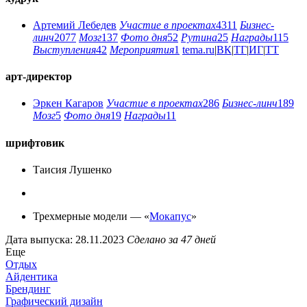
Артемий Лебедев
Участие в проектах
4311
Бизнес-
линч
2077
Мозг
137
Фото дня
52
Рутина
25
Награды
115
Выступления
42
Мероприятия
1
tema.ru
|
ВК
|
ТГ
|
ИГ
|
ТТ
арт-директор
Эркен Кагаров
Участие в проектах
286
Бизнес-линч
189
Мозг
5
Фото дня
19
Награды
11
шрифтовик
Таисия Лушенко
Трехмерные модели — «
Мокапус
»
Дата выпуска: 28.11.2023
Сделано за 47 дней
Еще
Отдых
Айдентика
Брендинг
Графический дизайн