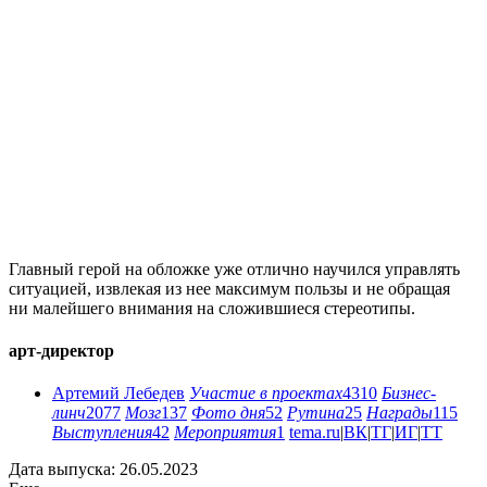
Главный герой на обложке уже отлично научился управлять
ситуацией, извлекая из нее максимум пользы и не обращая
ни малейшего внимания на сложившиеся стереотипы.
арт-директор
Артемий Лебедев
Участие в проектах
4310
Бизнес-
линч
2077
Мозг
137
Фото дня
52
Рутина
25
Награды
115
Выступления
42
Мероприятия
1
tema.ru
|
ВК
|
ТГ
|
ИГ
|
ТТ
Дата выпуска: 26.05.2023