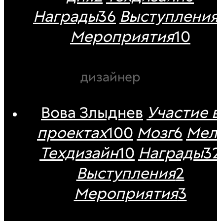
Награды
36
Выступления
Мероприятия
10
дизайнер
Вова Злыднев
Участие в
проектах
100
Мозг
6
Мел
Техдизайн
10
Награды
32
Выступления
2
Мероприятия
3