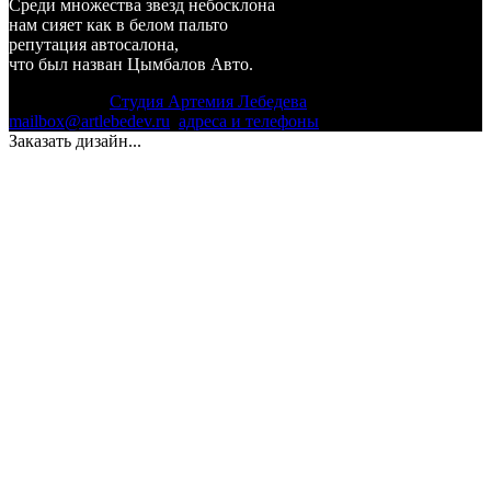
Среди множества звезд небосклона
нам сияет как в белом пальто
репутация автосалона,
что был назван Цымбалов Авто.
© 1995–2026
Студия Артемия Лебедева
mailbox@artlebedev.ru
,
адреса и телефоны
Заказать дизайн...