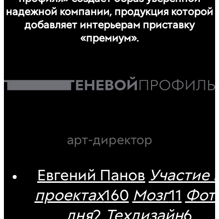
надежной компании, продукция которой
добавляет интерьерам приставку
«премиум».
арт-директор
Евгений Панов
Участие 
проектах
160
Мозг
11
Фот
дня
2
Техдизайн
6